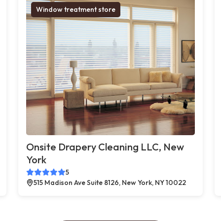
Window treatment store
Onsite Drapery Cleaning LLC, New
York
5
515 Madison Ave Suite 8126, New York, NY 10022