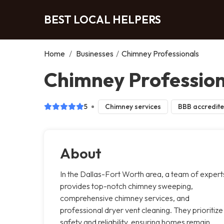
BEST LOCAL HELPERS
Home
/
Businesses
/
Chimney Professionals
Chimney Profession
5
Chimney services
BBB accredit
About
In the Dallas-Fort Worth area, a team of expert
provides top-notch chimney sweeping,
comprehensive chimney services, and
professional dryer vent cleaning. They prioritize
safety and reliability, ensuring homes remain