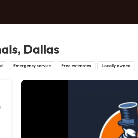
als, Dallas
ed
Emergency service
Free estimates
Locally owned
s